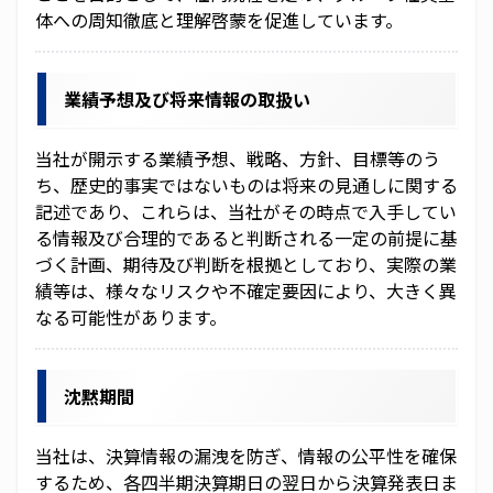
ニュースリリース一覧
体への周知徹底と理解啓蒙を促進しています。
IR ライブラリー
業績予想及び将来情報の取扱い
IR カレンダー
当社が開示する業績予想、戦略、方針、目標等のう
採用情報
ち、歴史的事実ではないものは将来の見通しに関する
記述であり、これらは、当社がその時点で入手してい
CAICAグループ 採用サイト
る情報及び合理的であると判断される一定の前提に基
づく計画、期待及び判断を根拠としており、実際の業
その他
績等は、様々なリスクや不確定要因により、大きく異
なる可能性があります。
お問合わせ
個人情報保護方針
沈黙期間
個人情報の取り扱い
当社は、決算情報の漏洩を防ぎ、情報の公平性を確保
するため、各四半期決算期日の翌日から決算発表日ま