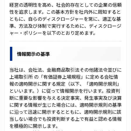
経営の透明性を高め、社会的存在としての企業の信頼
CSR
性を追求します。この基本方針を社内外に周知すると
ともに、自らのディスクロージャーを常に、適正な基
事業紹介
準、方法及び体制で実行するために、ディスクロージ
ャー・ポリシーを以下のとおり定めます。
CAICA テクノロジーズ
カイカフィナンシャルホールディングス
情報開示の基準
ネクス
当社は、会社法、金融商品取引法その他諸法令並びに
上場取引所 の「有価証券上場規程」に定める会社情
ＥＷＪ
報の適時開示に関する規定（以下、「適時開示規則」
といいます。）に従って情報開示を行います。投資判
投資家情報
断に重要な影響を与える決定事実、発生事実及び決算
に関する情報が生じた場合には、適時開示規則の基準
財務ハイライト
に沿って迅速に開示するとともに、適時開示規則に該
当しない場合でも投資判断する上で有益と認める情報
CAICA Report 2025 ( PDF )
を積極的に開示します。