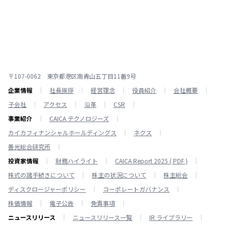
〒107-0062 東京都港区南青山五丁目11番9号
企業情報
社長挨拶
経営理念
役員紹介
会社概要
子会社
アクセス
沿革
CSR
事業紹介
CAICA テクノロジーズ
カイカフィナンシャルホールディングス
ネクス
善光総合研究所
投資家情報
財務ハイライト
CAICA Report 2025 ( PDF )
株式の諸手続きについて
株主の状況について
株主総会
ディスクロージャーポリシー
コーポレートガバナンス
株価情報
電子公告
免責事項
ニュースリリース
ニュースリリース一覧
IR ライブラリー