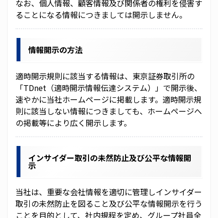
なお、個人情報、顧客情報及び関係者の権利を侵害す
株式の諸手続きについて
ることになる情報につきましては開示しません。
株主の状況について
情報開示の方法
株主総会
適時開示規則に該当する情報は、東京証券取引所の
ディスクロージャーポリシー
「TDnet（適時開示情報伝達システム）」で開示後、
速やかに当社ホームページに掲載します。適時開示規
コーポレートガバナンス
則に該当しない情報につきましても、ホームページへ
の掲載等により広く開示します。
株価情報
電子公告
インサイダー取引の未然防止及び公平な情報開
示
免責事項
当社は、重要な会社情報を適切に管理しインサイダー
ニュースリリース
取引の未然防止を図ること及び公平な情報開示を行う
ことを目的として、社内規程を定め、グループ社員全