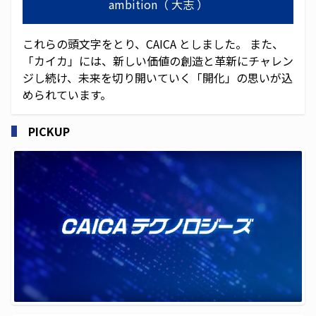
ambition（ 大志 ）
ニュースリリース一覧
これらの頭文字をとり、CAICA としました。 また、
IR ライブラリー
「カイカ」には、新しい価値の創造と革新にチャレン
ジし続け、未来を切り開いていく「開化」の思いが込
IR カレンダー
められています。
採用情報
PICKUP
CAICAグループ 採用サイト
その他
お問合わせ
個人情報保護方針
個人情報の取り扱い