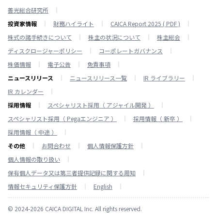
善光総合研究所
投資家情報
財務ハイライト
CAICA Report 2025 ( PDF )
株式の諸手続きについて
株主の状況について
株主総会
ディスクロージャーポリシー
コーポレートガバナンス
株価情報
電子公告
免責事項
ニュースリリース
ニュースリリース一覧
IR ライブラリー
IR カレンダー
採用情報
スペシャリスト採用（ アジャイル開発 ）
スペシャリスト採用（ Pegaエンジニア ）
採用情報（ 新卒 ）
採用情報（ 中途 ）
その他
お問合わせ
個人情報保護方針
個人情報の取り扱い
保有個人データ又は第三者提供記録に関する周知
情報セキュリティ保護方針
English
© 2024-2026 CAICA DIGITAL Inc. All rights reserved.