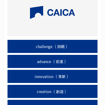
株式の諸手続きについて
株主の状況について
株主総会
ディスクロージャーポリシー
challenge（ 挑戦 ）
コーポレートガバナンス
advance（ 前進 ）
株価情報
電子公告
innovation（ 革新 ）
免責事項
creation（ 創造 ）
ニュースリリース