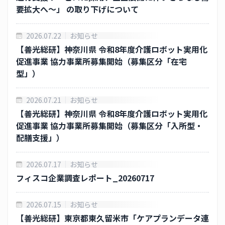
要拡大へ～」 の取り下げについて
株式の諸手続きについて
株主の状況について
2026.07.22
お知らせ
【善光総研】神奈川県 令和8年度介護ロボット実用化
株主総会
促進事業 協力事業所募集開始（募集区分「在宅
型」）
ディスクロージャーポリシー
2026.07.21
お知らせ
コーポレートガバナンス
【善光総研】神奈川県 令和8年度介護ロボット実用化
促進事業 協力事業所募集開始（募集区分「入所型・
株価情報
配膳支援」）
電子公告
2026.07.17
お知らせ
フィスコ企業調査レポート_20260717
免責事項
2026.07.15
お知らせ
ニュースリリース
【善光総研】東京都東久留米市「ケアプランデータ連