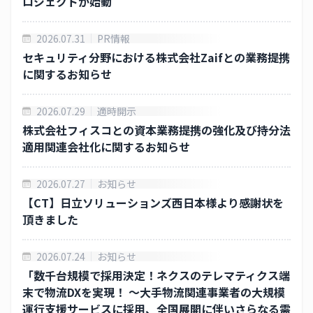
ロジェクトが始動
CSR
2026.07.31
PR情報
事業紹介
セキュリティ分野における株式会社Zaifとの業務提携
に関するお知らせ
CAICA テクノロジーズ
2026.07.29
適時開示
カイカフィナンシャルホールディングス
株式会社フィスコとの資本業務提携の強化及び持分法
適用関連会社化に関するお知らせ
ネクス
2026.07.27
お知らせ
ＥＷＪ
【CT】日立ソリューションズ西日本様より感謝状を
頂きました
投資家情報
財務ハイライト
2026.07.24
お知らせ
「数千台規模で採用決定！ネクスのテレマティクス端
CAICA Report 2025 ( PDF )
末で物流DXを実現！ ～大手物流関連事業者の大規模
運行支援サービスに採用、全国展開に伴いさらなる需