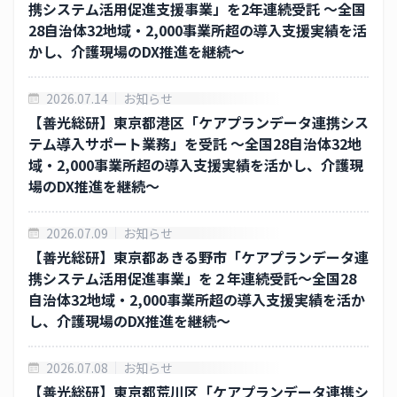
携システム活用促進支援事業」を2年連続受託 ～全国
ニュースリリース一覧
28自治体32地域・2,000事業所超の導入支援実績を活
かし、介護現場のDX推進を継続～
IR ライブラリー
2026.07.14
お知らせ
IR カレンダー
【善光総研】東京都港区「ケアプランデータ連携シス
テム導入サポート業務」を受託 ～全国28自治体32地
採用情報
域・2,000事業所超の導入支援実績を活かし、介護現
CAICAグループ 採用サイト
場のDX推進を継続～
その他
2026.07.09
お知らせ
【善光総研】東京都あきる野市「ケアプランデータ連
お問合わせ
携システム活用促進事業」を２年連続受託～全国28
自治体32地域・2,000事業所超の導入支援実績を活か
個人情報保護方針
し、介護現場のDX推進を継続～
個人情報の取り扱い
2026.07.08
お知らせ
【善光総研】東京都荒川区「ケアプランデータ連携シ