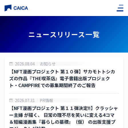
企業情報
ニュースリリース一覧
社長挨拶
経営理念
2026.08.04
お知らせ
役員紹介
【NFT漫画プロジェクト 第１０弾】サカモトトシカ
ズの作品『THE喫茶店』電子書籍出版プロジェク
会社概要
ト・CAMPFIREでの募集期間終了のご報告
子会社
2026.07.31
PR情報
アクセス
【NFT漫画プロジェクト 第１１弾決定!!】クラッシャ
ー主婦 が描く、 日常の理不尽を笑いに変える4コマ
＆短編漫画集『暮らしの墓標』（仮） の出版支援プ
沿革