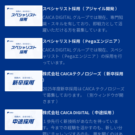
スペシャリスト採用（ アジャイル開発 ）
CAICA DIGITAL グループでは現在、専門知
識・スキルを有しており、即戦力として活
躍いただける方を募集しています。
スペシャリスト採用（ Pegaエンジニア ）
CAICA DIGITAL グループでは現在、スペシ
ャリスト（ Pegaエンジニア ）の採用を行
っています。
株式会社 CAICAテクノロジーズ（ 新卒採用
）
2025年度新卒採用は CAICA テクノロジーズ
で募集しております。（ 別ウィンドウが開
きます ）
株式会社 CAICA DIGITAL（ 中途採用 ）
１歩先行く新技術があなたを待っていま
す。今までの経験を活かすのも、新しい分
野にチャレンジするのも、扉を開くのはあ