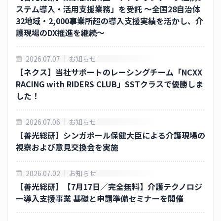
保有個人データ又は第三者提供記録に関する周知
ステム導入・活用支援業務」を受託 ～全国28自治体
32地域・2,000事業所超の導入支援実績を活かし、介
情報セキュリティ保護方針
護現場のDX推進を継続～
ENGLISH
2026.07.07
お知らせ
【ネクス】当社サポートのレーシングチーム「NCXX
RACING with RIDERS CLUB」SSTクラスで優勝しま
した！
2026.07.06
お知らせ
【善光総研】シンガポール保健大臣による介護現場の
視察および意見交換会を実施
2026.07.02
お知らせ
【善光総研】【7月17日／完全無料】介護テクノロジ
ー導入支援事業 基礎と申請準備セミナーを開催