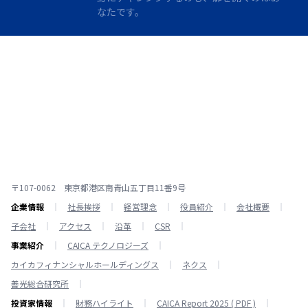
なたです。
〒107-0062 東京都港区南青山五丁目11番9号
企業情報
社長挨拶
経営理念
役員紹介
会社概要
子会社
アクセス
沿革
CSR
事業紹介
CAICA テクノロジーズ
カイカフィナンシャルホールディングス
ネクス
善光総合研究所
投資家情報
財務ハイライト
CAICA Report 2025 ( PDF )