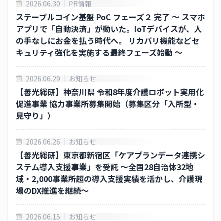
2026.06.30
PR情報
ステーブルコイン基盤 PoC フェーズ２ 完了 〜 スマホ
アプリで「自動決済」が動いた。IoTデバイスが、人
の手なしにお金を払う時代へ。 リカバリ機能などセ
キュリティ強化を実施する最終フェーズ始動 〜
2026.06.29
お知らせ
【善光総研】神奈川県 令和8年度介護ロボット実用化
促進事業 協力事業所募集開始（募集区分「入所型・
見守り」）
2026.06.26
お知らせ
【善光総研】東京都新宿区「ケアプランデータ連携シ
ステム導入支援事業」を受託 ～全国28自治体32地
域・2,000事業所超の導入支援実績を活かし、介護現
場のDX推進を継続～
2026.06.15
お知らせ