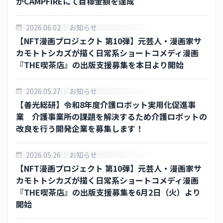
がCAMPFIREにて目標金額を達成
CSR
2026.06.02
お知らせ
事業紹介
【NFT漫画プロジェクト 第10弾】元芸人・漫画家サ
カモトトシカズが描く日常系ショートコメディ漫画
CAICA テクノロジーズ
『THE喫茶店』の出版支援募集を本日より開始
カイカフィナンシャルホールディングス
2026.05.27
お知らせ
【善光総研】令和8年度介護ロボット実用化促進事
ネクス
業 介護事業所の課題を解決するため介護ロボットの
改良を行う開発企業を募集します！
ＥＷＪ
2026.05.26
お知らせ
投資家情報
【NFT漫画プロジェクト 第10弾】元芸人・漫画家サ
カモトトシカズが描く日常系ショートコメディ漫画
財務ハイライト
『THE喫茶店』の出版支援募集を6月2日（火）より
開始
CAICA Report 2025 ( PDF )