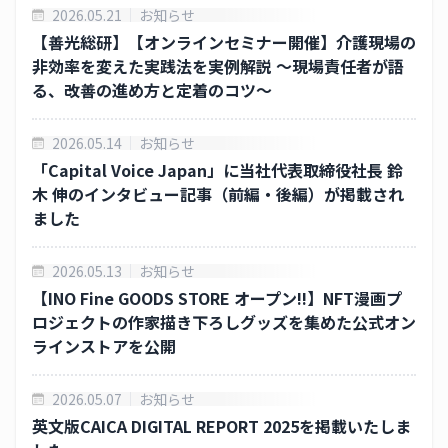
2026.05.21
お知らせ
株式の諸手続きについて
【善光総研】【オンラインセミナー開催】介護現場の
非効率を変えた実践法を実例解説 ～現場責任者が語
株主の状況について
る、改善の進め方と定着のコツ～
株主総会
2026.05.14
お知らせ
ディスクロージャーポリシー
「Capital Voice Japan」に当社代表取締役社長 鈴
木 伸のインタビュー記事（前編・後編）が掲載され
ました
コーポレートガバナンス
株価情報
2026.05.13
お知らせ
【INO Fine GOODS STORE オープン!!】NFT漫画プ
電子公告
ロジェクトの作家描き下ろしグッズを集めた公式オン
ラインストアを公開
免責事項
2026.05.07
お知らせ
ニュースリリース
英文版CAICA DIGITAL REPORT 2025を掲載いたしま