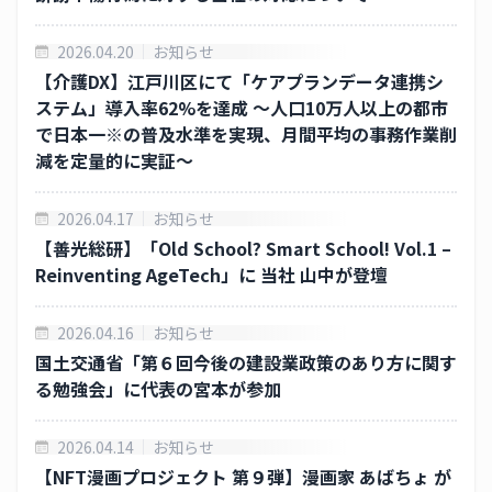
保有個人データ又は第三者提供記録に関する周知
2026.04.20
お知らせ
情報セキュリティ保護方針
【介護DX】江戸川区にて「ケアプランデータ連携シ
ステム」導入率62%を達成 〜人口10万人以上の都市
ENGLISH
で日本一※の普及水準を実現、月間平均の事務作業削
減を定量的に実証〜
2026.04.17
お知らせ
【善光総研】「Old School? Smart School! Vol.1 –
Reinventing AgeTech」に 当社 山中が登壇
2026.04.16
お知らせ
国土交通省「第６回今後の建設業政策のあり方に関す
る勉強会」に代表の宮本が参加
2026.04.14
お知らせ
【NFT漫画プロジェクト 第９弾】漫画家 あばちょ が