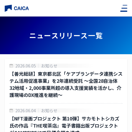
企業情報
ニュースリリース一覧
社長挨拶
経営理念
2026.06.05
お知らせ
役員紹介
【善光総研】東京都北区「ケアプランデータ連携シス
テム活用促進事業」を2年連続受託 ～全国28自治体
会社概要
32地域・2,000事業所超の導入支援実績を活かし、介
護現場のDX推進を継続～
子会社
アクセス
2026.06.04
お知らせ
【NFT漫画プロジェクト 第10弾】サカモトトシカズ
氏の作品『THE喫茶店』電子書籍出版プロジェクト
沿革