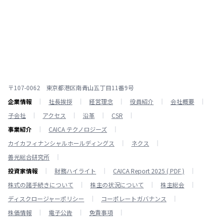
〒107-0062 東京都港区南青山五丁目11番9号
企業情報
社長挨拶
経営理念
役員紹介
会社概要
子会社
アクセス
沿革
CSR
事業紹介
CAICA テクノロジーズ
カイカフィナンシャルホールディングス
ネクス
善光総合研究所
投資家情報
財務ハイライト
CAICA Report 2025 ( PDF )
株式の諸手続きについて
株主の状況について
株主総会
ディスクロージャーポリシー
コーポレートガバナンス
株価情報
電子公告
免責事項