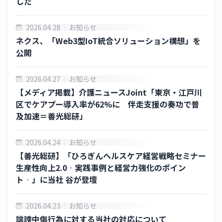
した
ニュースリリース一覧
2026.04.28
お知らせ
IR ライブラリー
ネクス、「Web3型IoT統合ソリューション構想」を
公開
IR カレンダー
2026.04.27
お知らせ
採用情報
【メディア掲載】介護ニュースJoint「東京・江戸川
CAICAグループ 採用サイト
区でケアプー導入率が62%に 伴走支援の奏功で普
及加速＝善光総研」
その他
2026.04.24
お知らせ
お問合わせ
【善光総研】「ひろぎんヘルスケア経営戦略セミナー
生産性向上2.0‐実践事例と経営力強化のポイン
個人情報保護方針
ト‐」に当社 谷が登壇
個人情報の取り扱い
2026.04.23
お知らせ
誹謗中傷行為に対する当社の対応について