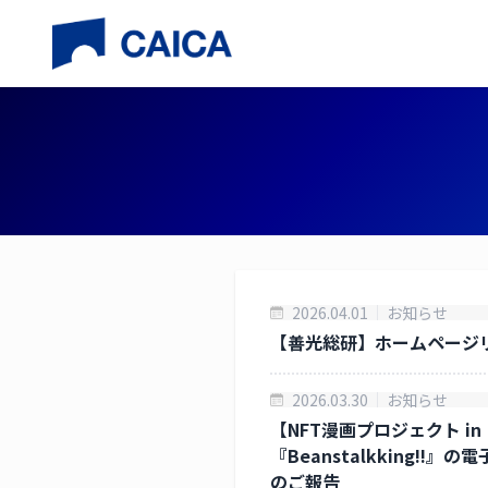
ニュースリリース
投資家情報
企業情報
事業紹介
社長挨拶
CAICA 
財務ハイラ
ニュースリ
会社概要
善光総合研
株主の状況
沿革
コーポレー
免責事項
2026.04.01
お知らせ
【善光総研】ホームページ
2026.03.30
お知らせ
【NFT漫画プロジェクト in
『Beanstalkking!
のご報告