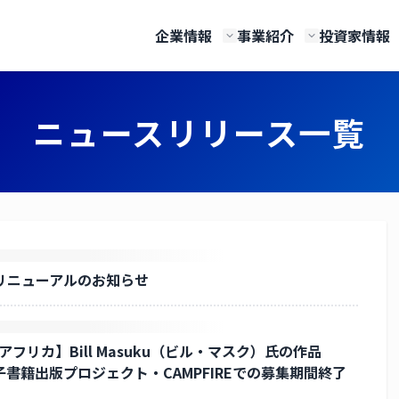
企業情報
事業紹介
投資家情報
テクノロジーズ
イト
リース一覧
経営理念
カイカフィナンシャルホールデ
CAICA Report 2025 ( PDF )
IR ライブラリー
ニュースリリース一覧
究所
について
子会社
ＥＷＪ
株主総会
トガバナンス
CSR
株価情報
リニューアルのお知らせ
 アフリカ】Bill Masuku（ビル・マスク）氏の作品
!』の電子書籍出版プロジェクト・CAMPFIREでの募集期間終了