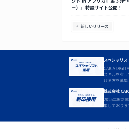
クト in アフリカ』第３弾作家
ー）』特設サイト公開！
新しいリリース
スペシャリス
CAICA DI
スキルを有し
ける方を募集
株式会社 CA
2025年度新
集しておりま