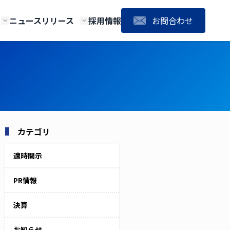
ニュースリリース
採用情報
お問合わせ
ィングス
役員紹介
ネクス
株式の諸手続きについて
IR カレンダー
アクセス
ディスクロージャーポリシー
電子公告
カテゴリ
適時開示
PR情報
決算
お知らせ