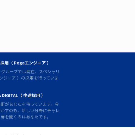
採用（ Pegaエンジニア ）
ITAL グループでは現在、スペシャリ
aエンジニア ）の採用を行っていま
 DIGITAL（ 中途採用 ）
技術があなたを待っています。今
活かすのも、新しい分野にチャレ
、扉を開くのはあなたです。