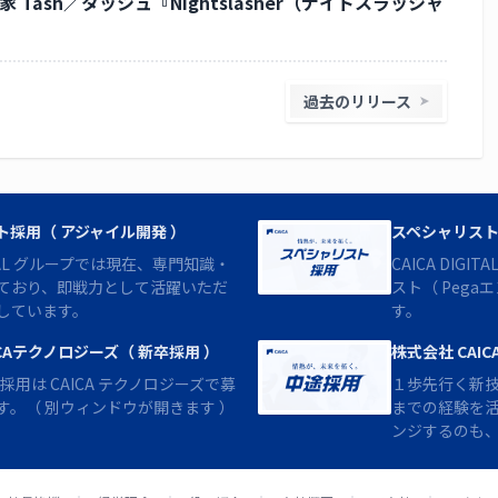
 Tash／タッシュ『Nightslasher（ナイトスラッシャ
過去のリリース
ト採用（ アジャイル開発 ）
スペシャリスト
GITAL グループでは現在、専門知識・
CAICA DIG
ており、即戦力として活躍いただ
スト（ Peg
しています。
す。
ICAテクノロジーズ（ 新卒採用 ）
株式会社 CAICA
卒採用は CAICA テクノロジーズで募
１歩先行く新
す。（ 別ウィンドウが開きます ）
までの経験を
ンジするのも